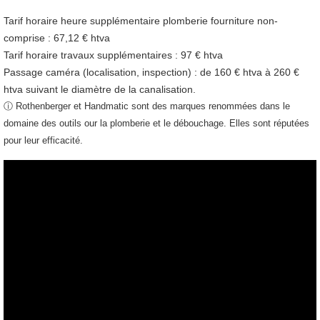
Tarif horaire heure supplémentaire plomberie fourniture non-
comprise :
67,12 € htva
Tarif horaire travaux supplémentaires :
97 € htva
Passage caméra (localisation, inspection) : de 160 € htva à 260 €
htva suivant le diamètre de la canalisation.
ⓘ Rothenberger et Handmatic sont des marques renommées dans le
domaine des outils our la plomberie et le débouchage. Elles sont réputées
pour leur efficacité.