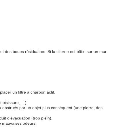
 et des boues résiduaires. Si la citerne est bâtie sur un mur
acer un filtre à charbon actif.
 moisissure, …).
ou obstrués par un objet plus conséquent (une pierre, des
uit d’évacuation (trop plein).
de mauvaises odeurs.