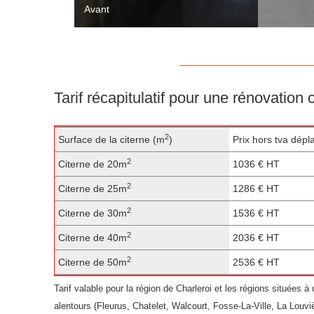
Avant
Tarif récapitulatif pour une rénovation
2
Surface de la citerne (m
)
Prix hors tva dép
2
Citerne de 20m
1036 € HT
2
Citerne de 25m
1286 € HT
2
Citerne de 30m
1536 € HT
2
Citerne de 40m
2036 € HT
2
Citerne de 50m
2536 € HT
Tarif valable pour la région de Charleroi et les régions situées à
alentours (Fleurus, Chatelet, Walcourt, Fosse-La-Ville, La Louvi