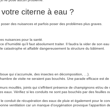
 ça ne pose aucun problème.
 votre citerne à eau ?
 poser des nuisances et parfois poser des problèmes plus graves.
des nuisances pour la santé.
e d’humidité qu’il faut absolument traiter. Il faudra la vider de son eau
le catastrophe et affaiblir dangereusement la structure du bâtiment.
la boue qui s’accumule, des insectes en décomposition, …).
chambre de visite ne seraient pas bouchés. Une parade efficace est de pl
 murs mouillés, joints qui s’effritent présence de champignons et/ou de
es eaux. Vérifiez si les conduits ne sont pas bouchés par des feuilles 
r le conduit de récupération des eaux de pluie et également pour le cond
e bonne ventilation car un manque d’oxygénation provoque l’apparition 