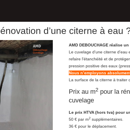
rénovation d’une citerne à eau 
AMD DEBOUCHAGE réalise un cu
Le cuvelage d'une citerne d'eau e
refaire l'étanchéité et de protége
pression positive des eaux (pressio
Nous n’employons absolument
La surface de la citerne à traiter
2
Prix au m
pour la rén
cuvelage
Le prix HTVA (hors tva)
pour un
2
50 € par m
supplémentaires.
36 € pour le déplacement.